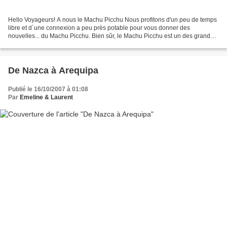
Hello Voyageurs! A nous le Machu Picchu Nous profitons d'un peu de temps
libre et d´une connexion a peu près potable pour vous donner des
nouvelles... du Machu Picchu. Bien sûr, le Machu Picchu est un des grands
moments de notre périple, mais le Pérou...
De Nazca à Arequipa
Publié le 16/10/2007 à 01:08
Par
Emeline & Laurent