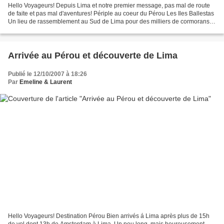
Hello Voyageurs! Depuis Lima et notre premier message, pas mal de route
de faite et pas mal d'aventures! Périple au coeur du Pérou Les Iles Ballestas
Un lieu de rassemblement au Sud de Lima pour des milliers de cormorans,
loups de mers, pélicans, etc....
Arrivée au Pérou et découverte de Lima
Publié le 12/10/2007 à 18:26
Par
Emeline & Laurent
Hello Voyageurs! Destination Pérou Bien arrivés á Lima après plus de 15h
de vol dont 13h de Amsterdam à Lima. Un peu long, mais heureusement