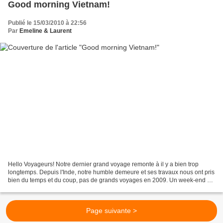
Good morning Vietnam!
Publié le 15/03/2010 à 22:56
Par
Emeline & Laurent
Hello Voyageurs! Notre dernier grand voyage remonte à il y a bien trop
longtemps. Depuis l'Inde, notre humble demeure et ses travaux nous ont pris
bien du temps et du coup, pas de grands voyages en 2009. Un week-end à
Prague par-ci, un séjour dans les...
Page suivante >