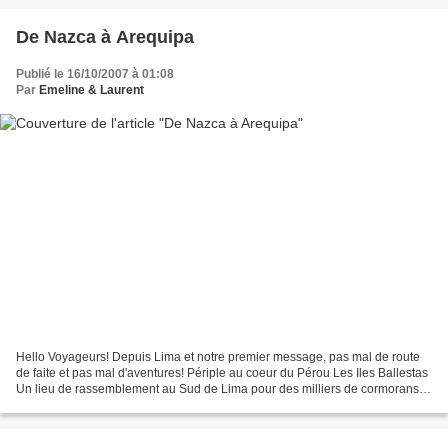
De Nazca à Arequipa
Publié le 16/10/2007 à 01:08
Par
Emeline & Laurent
Hello Voyageurs! Depuis Lima et notre premier message, pas mal de route
de faite et pas mal d'aventures! Périple au coeur du Pérou Les Iles Ballestas
Un lieu de rassemblement au Sud de Lima pour des milliers de cormorans,
loups de mers, pélicans, etc....