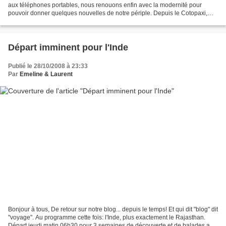
aux téléphones portables, nous renouons enfin avec la modernité pour
pouvoir donner quelques nouvelles de notre périple. Depuis le Cotopaxi,
plusieurs jours ont passé, avec des...
Départ imminent pour l'Inde
Publié le 28/10/2008 à 23:33
Par
Emeline & Laurent
Bonjour à tous, De retour sur notre blog... depuis le temps! Et qui dit "blog" dit
"voyage". Au programme cette fois: l'Inde, plus exactement le Rajasthan.
Départ jeudi matin 06h30 pour 3 semaines de découverte et de balades au