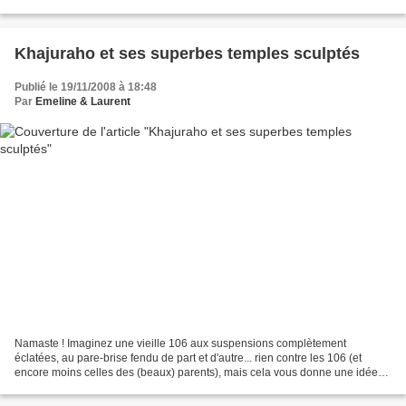
dernieres aventures. Ce matin, visite...
Khajuraho et ses superbes temples sculptés
Publié le 19/11/2008 à 18:48
Par
Emeline & Laurent
Namaste ! Imaginez une vieille 106 aux suspensions complètement
éclatées, au pare-brise fendu de part et d'autre... rien contre les 106 (et
encore moins celles des (beaux) parents), mais cela vous donne une idée
des 10-15 dernières heures de trajet que...