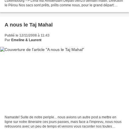
Luxembourg --> Lima via Amsterdam Départ 06h25 demain matin. Direction
le Pérou Nos sacs sont prêts, prêts comme nous, pour le grand départ:
destination le Pérou pour découvrir du Nord au Sud,...
A nous le Taj Mahal
Publié le 12/11/2008 à 11:43
Par
Emeline & Laurent
Namaste! Suite de notre periple... nous avions un autre post a mettre en
ligne sur notre itineraire ces jours passes, mais face a l'imprevu, nous nous
retrouvons avec un peu de temps et venons vous raconter nos toutes