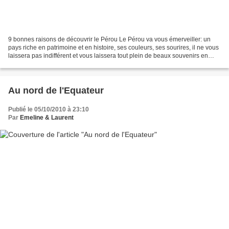
9 bonnes raisons de découvrir le Pérou Le Pérou va vous émerveiller: un
pays riche en patrimoine et en histoire, ses couleurs, ses sourires, il ne vous
laissera pas indifférent et vous laissera tout plein de beaux souvenirs en
tête. Partez à la rencontre...
Au nord de l'Equateur
Publié le 05/10/2010 à 23:10
Par
Emeline & Laurent