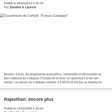
Publié le 06/10/2010 à 00:56
Par
Emeline & Laurent
Bonjour à tous, Au programme aujourd'hui: randonnée et découverte du
parc national du Cotopaxi ("Coude de la lune" en quechua") et de son
volcan. Le volcan du Cotopaxi culmine à 5.897m et est par sa hauteur le
deuxième plus haut volcan d'Equateur, après...
Rajasthan: encore plus
Publié le 14/11/2008 à 10:24