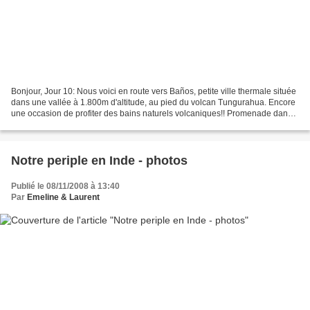
Bonjour, Jour 10: Nous voici en route vers Baños, petite ville thermale située
dans une vallée à 1.800m d'altitude, au pied du volcan Tungurahua. Encore
une occasion de profiter des bains naturels volcaniques!! Promenade dans
Baños et ses rues bien agréables....
Notre periple en Inde - photos
Publié le 08/11/2008 à 13:40
Par
Emeline & Laurent