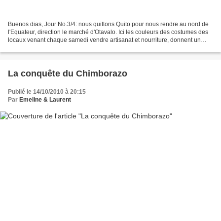
Buenos dias, Jour No.3/4: nous quittons Quito pour nous rendre au nord de
l'Equateur, direction le marché d'Otavalo. Ici les couleurs des costumes des
locaux venant chaque samedi vendre artisanat et nourriture, donnent un
charme bien particulier au marché....
La conquête du Chimborazo
Publié le 14/10/2010 à 20:15
Par
Emeline & Laurent