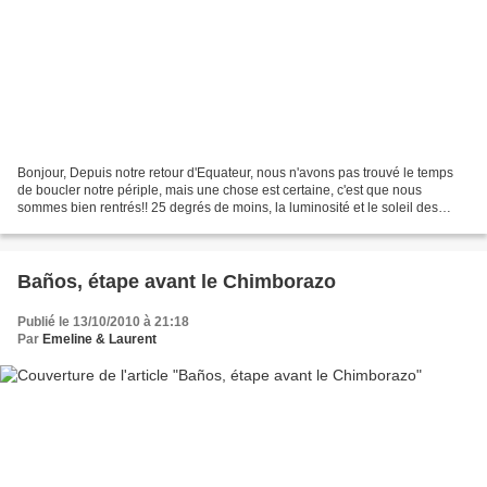
Bonjour, Depuis notre retour d'Equateur, nous n'avons pas trouvé le temps
de boucler notre périple, mais une chose est certaine, c'est que nous
sommes bien rentrés!! 25 degrés de moins, la luminosité et le soleil des
Andes ont cédé la place à la grisaille...
Baños, étape avant le Chimborazo
Publié le 13/10/2010 à 21:18
Par
Emeline & Laurent