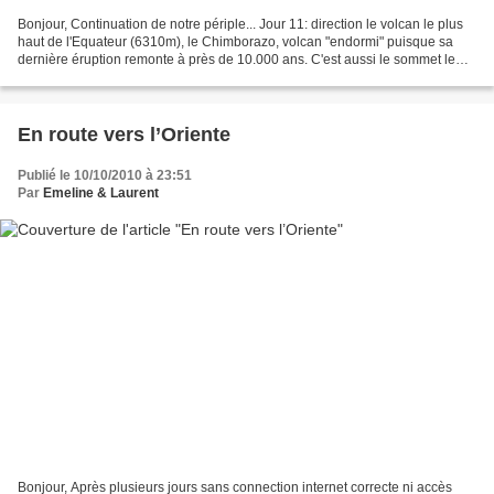
Bonjour, Continuation de notre périple... Jour 11: direction le volcan le plus
haut de l'Equateur (6310m), le Chimborazo, volcan "endormi" puisque sa
dernière éruption remonte à près de 10.000 ans. C'est aussi le sommet le
plus éloigné du centre de la...
En route vers l’Oriente
Publié le 10/10/2010 à 23:51
Par
Emeline & Laurent
Bonjour, Après plusieurs jours sans connection internet correcte ni accès