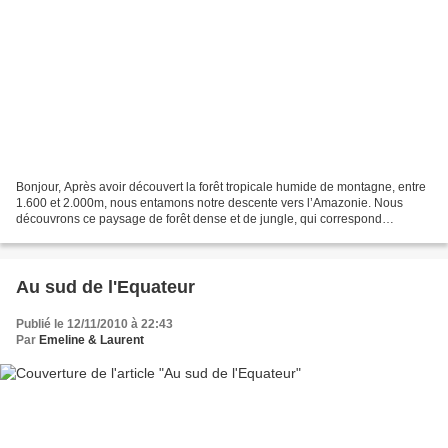
Bonjour, Après avoir découvert la forêt tropicale humide de montagne, entre
1.600 et 2.000m, nous entamons notre descente vers l’Amazonie. Nous
découvrons ce paysage de forêt dense et de jungle, qui correspond
finalement assez bien aux images que nous...
Au sud de l'Equateur
Publié le 12/11/2010 à 22:43
Par
Emeline & Laurent